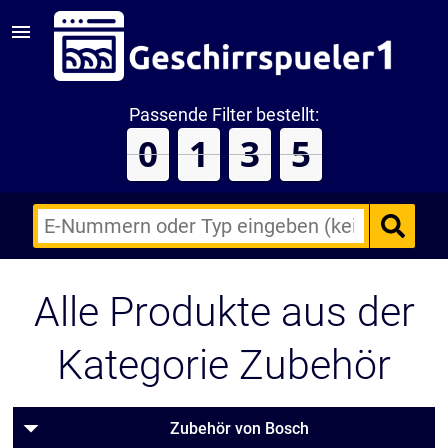
Passende Filter bestellt:
0
1
3
5
E-
Nummern
des
Backofens
Alle Produkte aus der
oder
Zubehörs
(keine
Sonderzeichen)
Kategorie Zubehör
Zubehör von Bosch