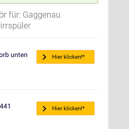
ör für: Gaggenau
irrspüler
orb unten
Hier klicken!*
0441
Hier klicken!*