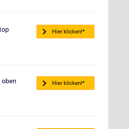
top
Hier klicken!*
 oben
Hier klicken!*