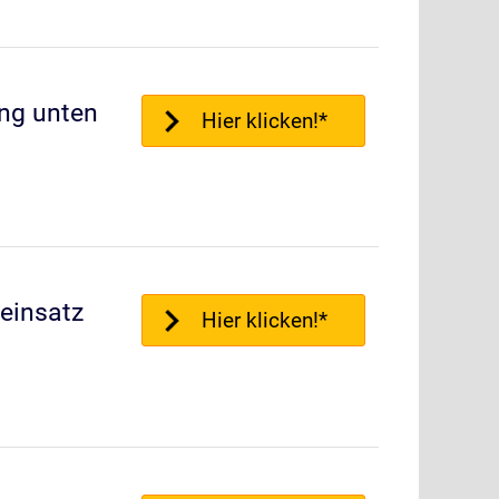
ng unten
Hier klicken!*
einsatz
Hier klicken!*