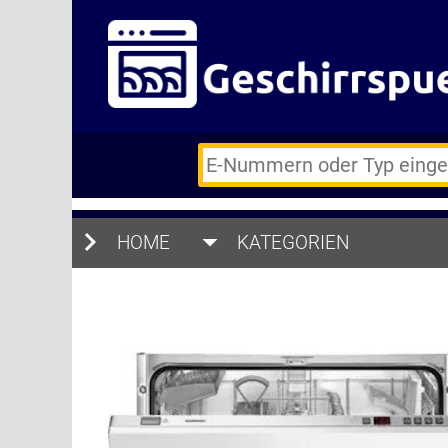
E-
Nummern
des
Backofens
HOME
oder
KATEGORIEN
Zubehörs
(keine
Sonderzeichen)