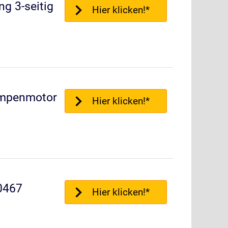
g 3-seitig
Hier klicken!*
mpenmotor
Hier klicken!*
0467
Hier klicken!*