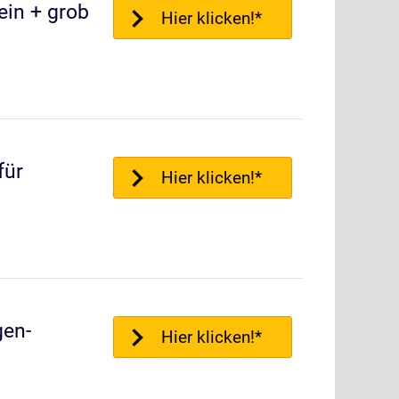
ein + grob
Hier klicken!*
für
Hier klicken!*
en-
Hier klicken!*