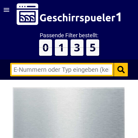
Passende Filter bestellt:
0
1
3
5
E-
Nummern
des
Backofens
oder
Zubehörs
(keine
Sonderzeichen)