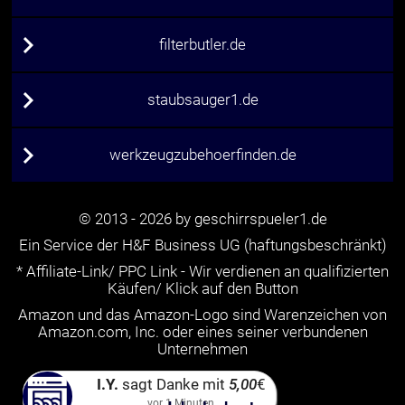
filterbutler.de
staubsauger1.de
werkzeugzubehoerfinden.de
© 2013 - 2026 by geschirrspueler1.de
Ein Service der H&F Business UG (haftungsbeschränkt)
* Affiliate-Link/ PPC Link - Wir verdienen an qualifizierten
Käufen/ Klick auf den Button
Amazon und das Amazon-Logo sind Warenzeichen von
Amazon.com, Inc. oder eines seiner verbundenen
Unternehmen
I.Y.
sagt Danke mit
5,00
€
vor
1
Minuten