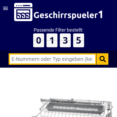
Passende Filter bestellt:
0
1
3
5
E-
Nummern
des
Backofens
oder
Zubehörs
(keine
Sonderzeichen)