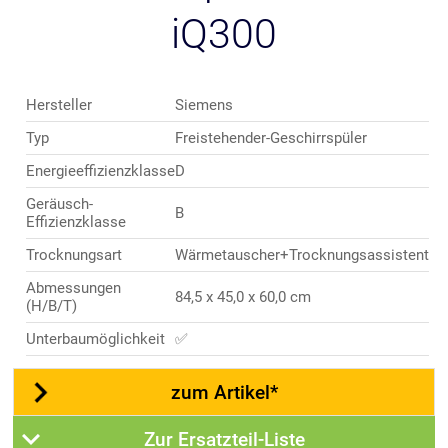
iQ300
Hersteller
Siemens
Typ
Freistehender-Geschirrspüler
Energieeffizienzklasse
D
Geräusch-
B
Effizienzklasse
Trocknungsart
Wärmetauscher+Trocknungsassistent
Abmessungen
84,5 x 45,0 x 60,0 cm
(H/B/T)
Unterbaumöglichkeit
✅
zum Artikel*
Zur Ersatzteil-Liste