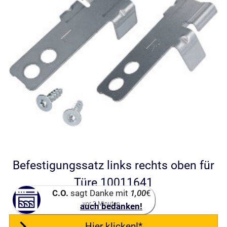
Befestigungssatz links rechts oben für
Türe 10011641
C.O.
sagt Danke mit
1,00
€
vor
2
Minuten
auch bedanken!
Hier klicken!*