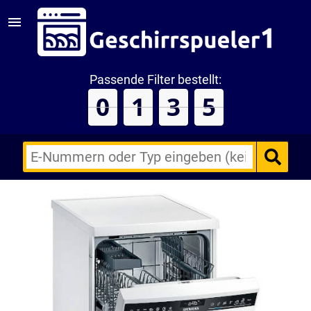
Passende Filter bestellt:
0
1
3
5
E-
Nummern
des
Backofens
oder
Zubehörs
(keine
Sonderzeichen)