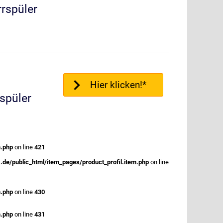
rrspüler
Hier klicken!*
spüler
m.php
on line
421
.de/public_html/item_pages/product_profil.item.php
on line
m.php
on line
430
m.php
on line
431