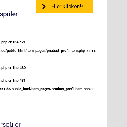
Hier klicken!*
spüler
m.php
on line
421
.de/public_html/item_pages/product_profil.item.php
on line
m.php
on line
430
m.php
on line
431
r1.de/public_html/item_pages/product_profil.item.php
on
rrspüler