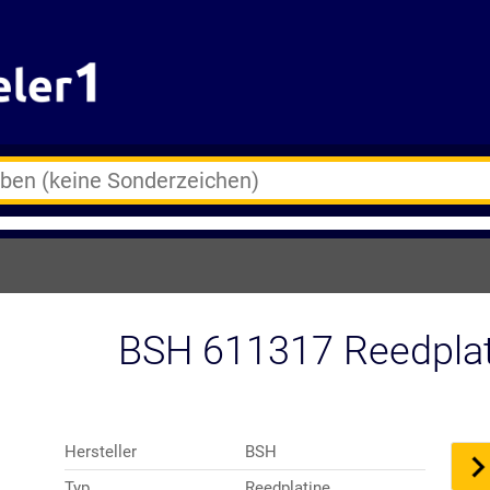
BSH 611317 Reedplat
Hersteller
BSH
Typ
Reedplatine