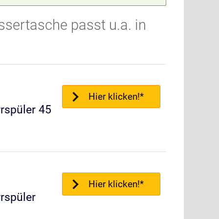
sertasche passt u.a. in
Hier klicken!*
rrspüler 45
Hier klicken!*
rrspüler