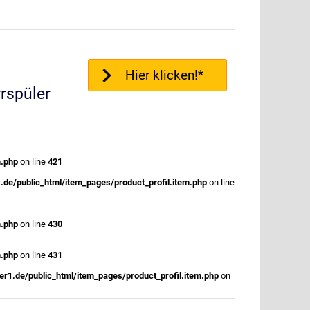
Hier klicken!*
rrspüler
m.php
on line
421
.de/public_html/item_pages/product_profil.item.php
on line
m.php
on line
430
m.php
on line
431
r1.de/public_html/item_pages/product_profil.item.php
on