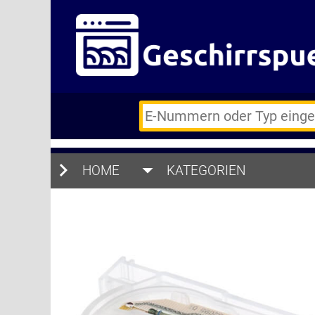
E-
Nummern
des
Backofens
HOME
oder
KATEGORIEN
Zubehörs
(keine
Sonderzeichen)