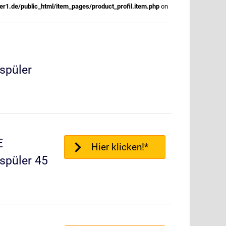
r1.de/public_html/item_pages/product_profil.item.php
on
spüler
E
Hier klicken!*
spüler 45