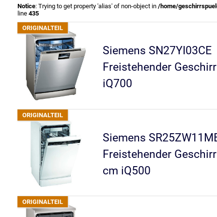
Notice
: Trying to get property 'alias' of non-object in
/home/geschirrspuele
line
435
Siemens SN27YI03CE
Freistehender Geschirr
iQ700
Siemens SR25ZW11M
Freistehender Geschirr
cm iQ500