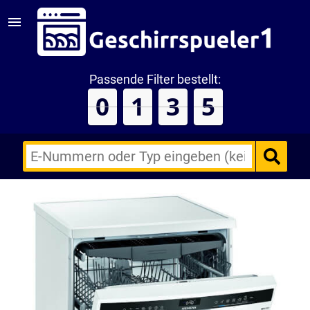
Passende Filter bestellt:
0
1
3
5
E-
Nummern
des
Backofens
oder
Zubehörs
(keine
Sonderzeichen)