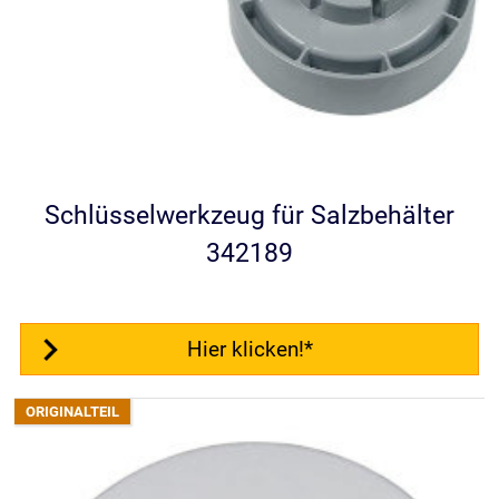
Schlüsselwerkzeug für Salzbehälter
342189
Hier klicken!*
C.O.
sagt Danke mit
5,00
€